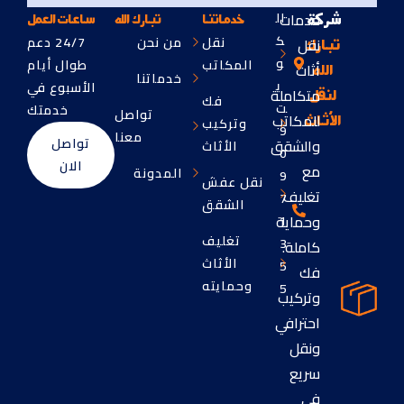
خدمات
ال
شركة
خدماتنا
تبارك الله
ساعات العمل
ك
نقل
من نحن
24/7 دعم
نقل
تبارك
و
المكاتب
طوال أيام
أثاث
الله
خدماتنا
ي
الأسبوع في
متكاملة
لنقل
فك
ت
خدمتك
تواصل
للمكاتب
الأثاث
وتركيب
9
معنا
تواصل
والشقق
الأثاث
0
الان
مع
المدونة
9
نقل عفش
تغليف
7
الشقق
وحماية
1
تغليف
3
كاملة.
الأثاث
5
فك
وحمايته
5
وتركيب
احترافي
ونقل
سريع
في