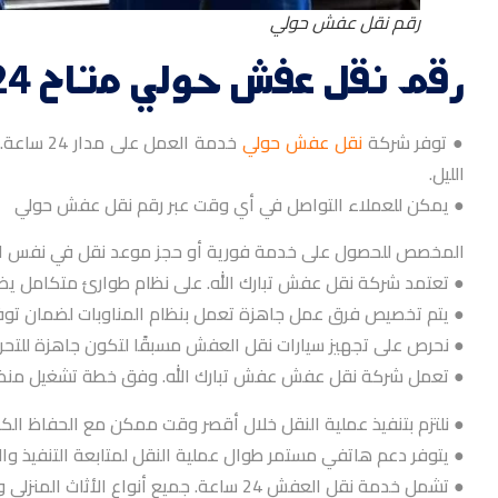
رقم نقل عفش حولي
رقم نقل عفش حولي متاح 24 ساعة
● توفر شركة
نقل عفش حولي
خدمة ال
الليل.
● يمكن للعملاء التواصل في أي وقت عبر رقم نقل عفش حولي
المخصص للحصول على خدمة فورية أو حجز موعد نقل في نفس ال
● تعتمد شركة نقل عفش تبارك الله. على نظام طوارئ متكامل ي
● يتم تخصيص فرق عمل جاهزة تعمل بنظام المناوبات لضمان توفر 
● نحرص على تجهيز سيارات نقل العفش مسبقًا لتكون جاهزة للتحرك 
● تعمل شركة نقل عفش عفش تبارك الله. وفق خطة تشغيل منظمة
● نلتزم بتنفيذ عملية النقل خلال أقصر وقت ممكن مع الحفاظ ال
● يتوفر دعم هاتفي مستمر طوال عملية النقل لمتابعة التنفيذ وا
● تشمل خدمة نقل العفش 24 ساعة. جميع أنواع الأثاث المنزلي والمكتبي. مهما كان حجمه أو وزنه.