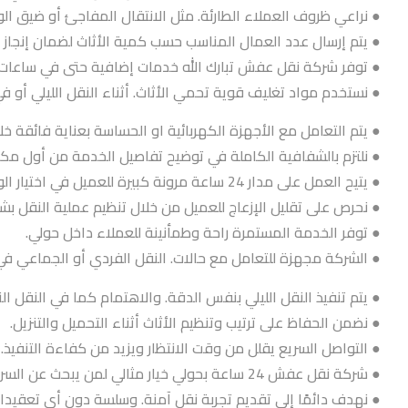
● نراعي ظروف العملاء الطارئة. مثل الانتقال المفاجئ أو ضيق ال
● يتم إرسال عدد العمال المناسب حسب كمية الأثاث لضمان إنجاز 
● توفر شركة نقل عفش تبارك الله خدمات إضافية حتى في ساعات ا
● نستخدم مواد تغليف قوية تحمي الأثاث. أثناء النقل الليلي أو ف
● يتم التعامل مع الأجهزة الكهربائية او الحساسة بعناية فائقة خ
● نلتزم بالشفافية الكاملة في توضيح تفاصيل الخدمة من أول مكا
● يتيح العمل على مدار 24 ساعة مرونة كبيرة للعميل في اختيار الوقت الأنسب للنقل.
● نحرص على تقليل الإزعاج للعميل من خلال تنظيم عملية النقل بش
● توفر الخدمة المستمرة راحة وطمأنينة للعملاء داخل حولي.
● الشركة مجهزة للتعامل مع حالات. النقل الفردي أو الجماعي ف
● يتم تنفيذ النقل الليلي بنفس الدقة. والاهتمام كما في النقل الن
● نضمن الحفاظ على ترتيب وتنظيم الأثاث أثناء التحميل والتنزيل.
● التواصل السريع يقلل من وقت الانتظار ويزيد من كفاءة التنفيذ.
● شركة نقل عفش 24 ساعة بحولي خيار مثالي لمن يبحث عن السرعة والاعتمادية.
● نهدف دائمًا إلى تقديم تجربة نقل آمنة. وسلسة دون أي تعقيدا